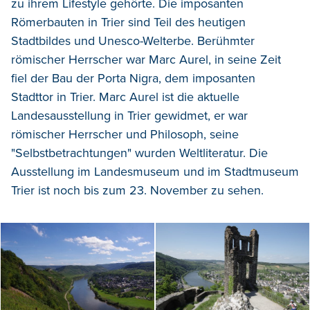
zu ihrem
Lifestyle gehörte
. Die imposanten
Römerbauten
in Trier
sind Teil des
heutigen
Stadtbildes und Unesco-Welterbe.
B
erühmter
römischer
Herrscher war Marc Aurel,
i
n
seine
Zeit
fiel der Bau der Porta Nigra,
dem
imposante
n
Stadttor in Trier
.
Marc Aurel
ist die aktuelle
Landesausstellung
in Trier
gewidmet,
er war
römischer Herrscher und Philosoph, seine
"Selbstbetrachtungen" wurden Weltliteratur. Die
Ausstellung im Landesmuseum und im Stadtmuseum
Trier
ist noch bis zum 23. November zu sehen
.