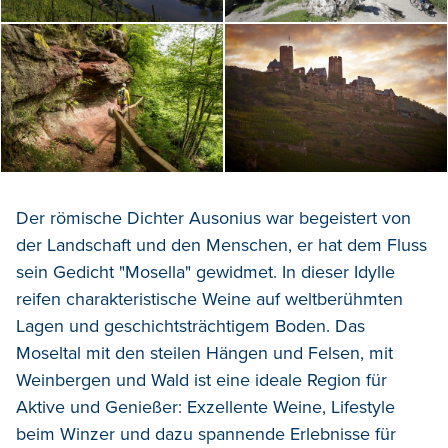
Der römische
Dichter Ausonius
war begeistert von
der
Landschaft
und den Menschen, er hat dem Fluss
sein
Gedicht "Mosella"
gewidmet
. In dieser Idylle
reifen
charakteristische
Weine auf weltberühmten
Lagen und
geschichtsträchtigem Boden.
Das
Moseltal mit den steilen Hängen und Felsen,
mit
Wein
bergen
und
Wald ist
eine
ideale
Region
für
A
ktive
und
Genießer:
Exzellente Weine, Lifestyle
beim Winzer
und dazu spannende Erlebnisse für