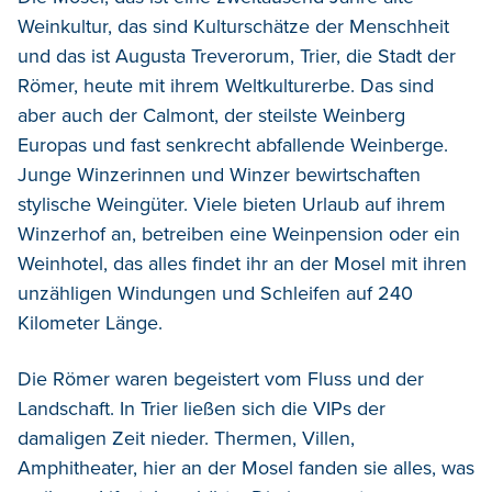
Weinkultur, das sind Kulturschätze
der Menschheit
und
das ist
Augusta Treverorum,
Trier, die
Stadt der
Römer, heute mit ihrem Weltkulturerbe.
Das sind
aber auch
der Calmont, der steilste Weinberg
Europas und fast senkrecht abfallende Weinberge.
Junge Winzerinnen
und Winzer bewirtschaften
stylische Weingüter.
Vi
ele bieten
Urlaub auf ihrem
Winzerhof
a
n, betreiben eine Weinpension oder ein
Weinhotel,
das
alles
findet ihr
an der
Mosel mit ihren
unzähligen Windungen und Schleifen auf 240
Kilometer Länge.
D
ie Römer waren begeistert vom
Fluss und der
Landschaft.
In Trier ließen sich
die VIPs der
damaligen Zeit nieder. Thermen, Villen,
Amphitheater,
hier an der M
osel
fanden sie alles, was