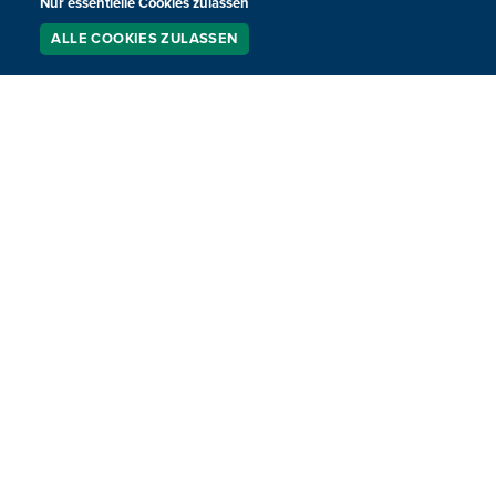
Nur essentielle Cookies zulassen
ALLE COOKIES ZULASSEN
SERVICE
LIVESTREAM
PODCAST
SUCHEN
Sporttreff - 24. Mai
Mit Moritz Korff.
24.05.2026
18:30