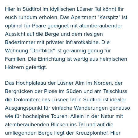
Hier
in
Südtirol
im
idyllischen Lüsner Tal
könnt
ihr
euch
rundum
erholen.
Das
Apartment "Karspitz"
ist
optimal
für Paare
geeignet
mit
atemberaubender
Aussicht auf die Berge
und dem
riesige
n
Badezimmer mit
privater Infrarotkabine
.
Die
Wohnung
"Dorfblick" ist
geräumig genug
für
Familien.
Die Einrichtung ist
wertig
aus heimischen
Hölzern gefertigt.
Das Hochplateau der Lüsner Alm im Norden,
der
Bergrücken der Plose im Süden und
am Talschluss
die Dolomiten: das Lüsner
Tal in Südtirol ist idealer
Ausgangspunkt
für einfache
Wanderungen
genauso
wie für
hochalpine Touren.
A
llein
in der Natur
mit
atemberaubenden Blicken ins Tal
und auf die
umliegenden Berge liegt der
Kreuzplonhof.
Hier