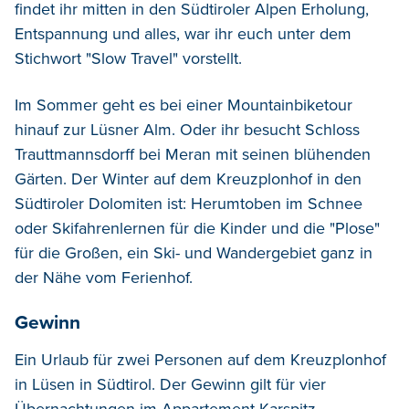
findet ihr mitten in den
Südtiroler Alpen Erholung,
Entspannung
und
alles, war ihr euch unter dem
Stichwort "Slow Travel" vorstellt.
Im Sommer geht es b
ei
einer
Mountainbiketour
hinauf zur Lüsner Alm.
Oder
ihr
besucht Schloss
Trauttmannsdorff bei Meran mit seinen blühenden
Gärten.
Der Winter auf dem Kreuzplonhof in den
Südtiroler Dolomiten
ist
:
Herumtoben im Schnee
oder Skifahrenlernen für die Kinder
und
die
"
Plose
"
für die Großen
, ein Ski- und Wandergebiet ganz in
der Nähe vom
Ferienhof
.
Gewinn
Ein Urlaub für zwei Personen auf dem Kreuzplonhof
in Lüsen in Südtirol. Der Gewinn gilt für vier
Übernachtungen im Appartement Karspitz.