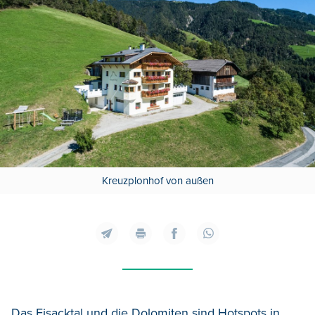
Kreuzplonhof von außen
Das Eisacktal
und
die Dolomiten sind Hotspots
in