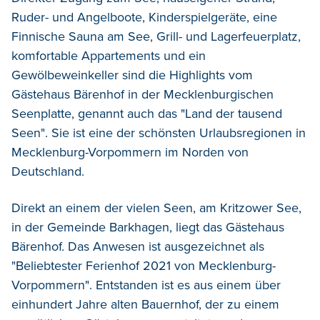
Ruder- und Angelboote, Kinderspielgeräte, eine
Finnische Sauna
am See
, Grill- und Lagerfeuerplatz,
komfortable Appartements
und ein
Gewölbeweinkeller
sind die Highlights vom
Gästehaus Bärenhof
in der Mecklenburgischen
Seenplatte, genannt auch d
as "Land der tausend
Seen". Sie ist eine der schönsten Urlaubsregionen in
Mecklenburg-Vorpommern im Norden von
Deutschland.
Direkt an einem der vielen Seen, am Kritzower See,
in der Gemeinde Barkhagen, liegt das Gästehaus
Bärenhof.
D
as
Anwesen
ist
ausgezeichnet als
"
Beliebtester
Ferienhof
2021
von Mecklenburg-
Vorpommern".
Entstanden ist es aus einem
über
einhundert Jahre alte
n
Bauernhof,
der
zu einem