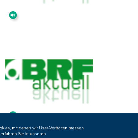
ookies, mit denen wir User-Verhalten messen
 erfahren Sie in unseren