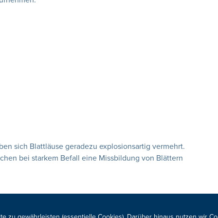
 aufnehmen.
ben sich Blattläuse geradezu explosionsartig vermehrt.
chen bei starkem Befall eine Missbildung von Blättern
te zu gewährleisten (essentielle Cookies). Darüber hinaus nutzen wir C