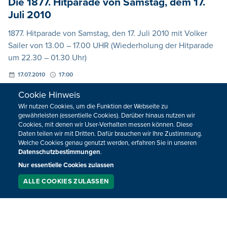
Die 1877. Hitparade von Samstag, dem 17.
Juli 2010
1877. Hitparade von Samstag, den 17. Juli 2010 mit Volker
Sailer von 13.00 – 17.00 UHR (Wiederholung der Hitparade
um 22.30 – 01.30 Uhr)
17.07.2010
17:00
Cookie Hinweis
Wir nutzen Cookies, um die Funktion der Webseite zu
gewährleisten (essentielle Cookies). Darüber hinaus nutzen wir
Cookies, mit denen wir User-Verhalten messen können. Diese
Daten teilen wir mit Dritten. Dafür brauchen wir Ihre Zustimmung.
Welche Cookies genau genutzt werden, erfahren Sie in unseren
Datenschutzbestimmungen
.
Nur essentielle Cookies zulassen
ALLE COOKIES ZULASSEN
SERVICE
LIVESTREAM
PODCAST
SUCHEN