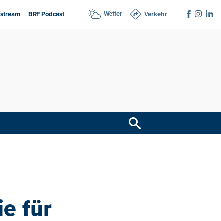
Wetter
estream
BRF Podcast
Verkehr
ie für