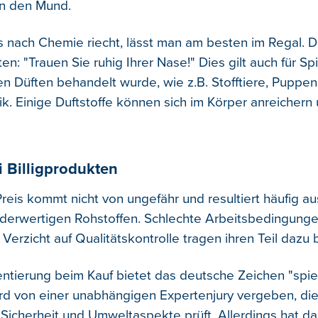
 in den Mund.
s nach Chemie riecht, lässt man am besten im Regal. D
en: "Trauen Sie ruhig Ihrer Nase!" Dies gilt auch für Sp
n Düften behandelt wurde, wie z.B. Stofftiere, Puppe
k. Einige Duftstoffe können sich im Körper anreichern 
i Billigprodukten
Preis kommt nicht von ungefähr und resultiert häufig a
derwertigen Rohstoffen. Schlechte Arbeitsbedingunge
Verzicht auf Qualitätskontrolle tragen ihren Teil dazu b
entierung beim Kauf bietet das deutsche Zeichen "spiel
rd von einer unabhängigen Expertenjury vergeben, di
, Sicherheit und Umweltaspekte prüft. Allerdings hat 