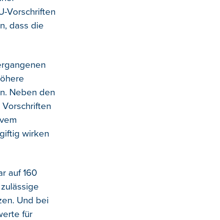
U-Vorschriften
n, dass die
 vergangenen
höhere
en. Neben den
Vorschriften
ivem
iftig wirken
ar auf 160
 zulässige
zen. Und bei
erte für