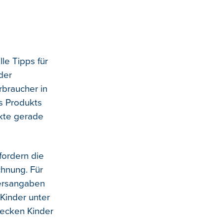
le Tipps für
der
rbraucher in
s Produkts
ukte gerade
fordern die
chnung. Für
tersangaben
 Kinder unter
tecken Kinder