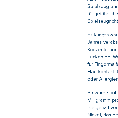
Spielzeug ohn
für gefährlich
Spielzeugrich
Es klingt zwa
Jahres verabs
Konzentration
Lücken bei We
für Fingermal
Hautkontakt. 
oder Allergie
So wurde unte
Milligramm pro
Bleigehalt vo
Nickel, das b