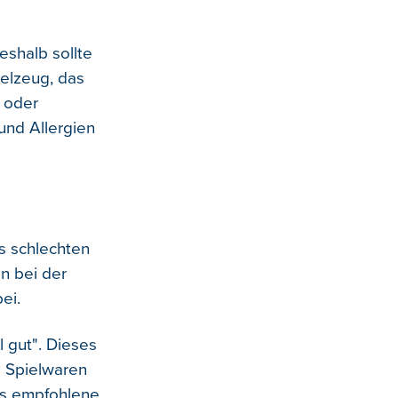
eshalb sollte
ielzeug, das
n oder
und Allergien
us schlechten
n bei der
ei.
 gut". Dieses
e Spielwaren
das empfohlene