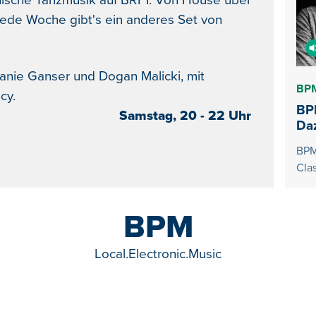
onische Tanzmusik auf BRF1. Von House über
jede Woche gibt's ein anderes Set von
nie Ganser und Dogan Malicki, mit
BP
cy.
BP
Samstag, 20 - 22 Uhr
Da
BPM
Cla
BPM
Local.Electronic.Music