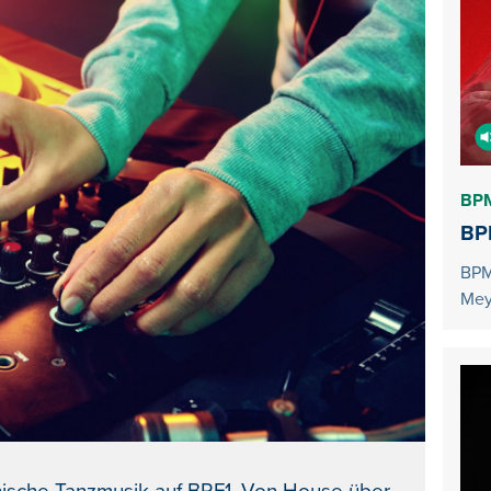
BP
BPM
BPM
Mey