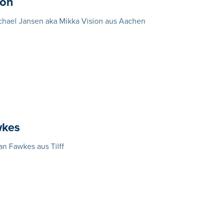
ion
chael Jansen aka Mikka Vision aus Aachen
wkes
n Fawkes aus Tilff