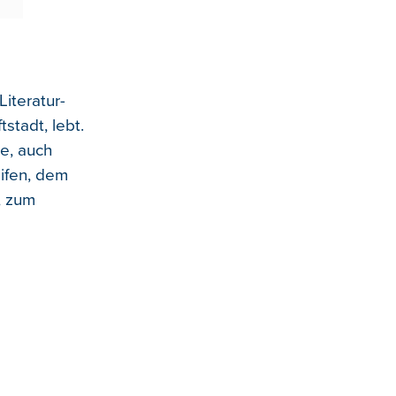
iteratur-
stadt, lebt.
e, auch
eifen, dem
, zum