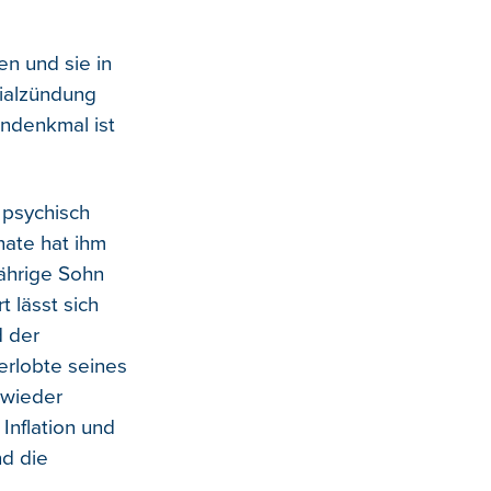
en und sie in
tialzündung
endenkmal ist
 psychisch
nate hat ihm
jährige Sohn
 lässt sich
d der
Verlobte seines
 wieder
Inflation und
nd die