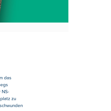
um das
iegs
r NS-
platz zu
rschwunden