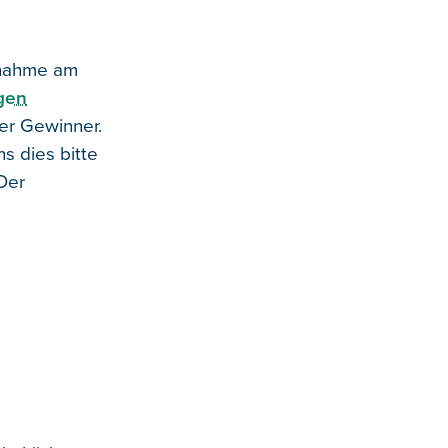
lnahme am
gen
er Gewinner.
s dies bitte
Der