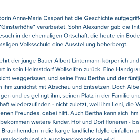
torin Anna-Maria Caspari hat die Geschichte aufgegriff
Ginsterhöhe" verarbeitet. Sohn Alexander gab die Ini
such in der ehemaligen Ortschaft, die heute ein Bod
maligen Volksschule eine Ausstellung beherbergt.
kehrt der junge Bauer Albert Lintermann körperlich und
rt in sein Heimatdorf Wollseifen zurück. Eine Handgra
icht weggerissen, und seine Frau Bertha und der fünf
 ihm zunächst mit Abscheu und Entsetzen. Doch Albert
egen und es gelingt ihm, seinen Platz in der Familie un
ft wiederzufinden - nicht zuletzt, weil ihm Leni, die 
lenen Freundes, dabei hilft. Auch Bertha kann sich ihm
bekommen weitere Kinder, Hof und Dorf florieren - bis 
e Braunhemden in die karge ländliche Idylle einfallen u
unwiederbringlich auseinandergerissen wird.