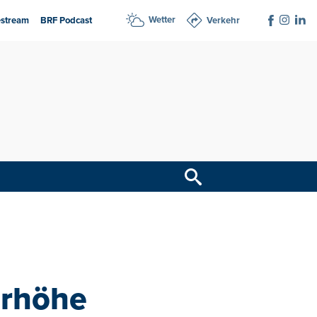
Wetter
estream
BRF Podcast
Verkehr
erhöhe