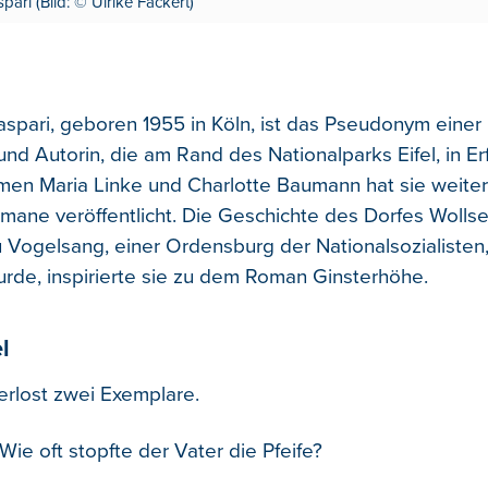
ari (Bild: © Ulrike Fackert)
spari, geboren 1955 in Köln, ist das Pseudonym einer L
nd Autorin, die am Rand des Nationalparks Eifel, in Erft
en Maria Linke und Charlotte Baumann hat sie weiter
omane veröffentlicht. Die Geschichte des Dorfes Wolls
 Vogelsang, einer Ordensburg der Nationalsozialisten
rde, inspirierte sie zu dem Roman Ginsterhöhe.
l
erlost zwei Exemplare.
ie oft stopfte der Vater die Pfeife?