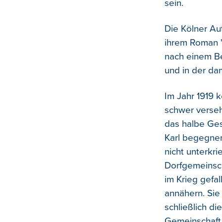
sein.
Die Kölner Au
ihrem Roman "
nach einem Be
und in der da
Im Jahr 1919 
schwer verseh
das halbe Ges
Karl begegnen
nicht unterkri
Dorfgemeinscha
im Krieg gefal
annähern. Sie 
schließlich di
Gemeinschaft 