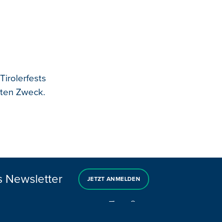
irolerfests
uten Zweck.
s Newsletter
JETZT ANMELDEN