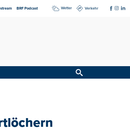
Wetter
estream
BRF Podcast
Verkehr
rtlöchern