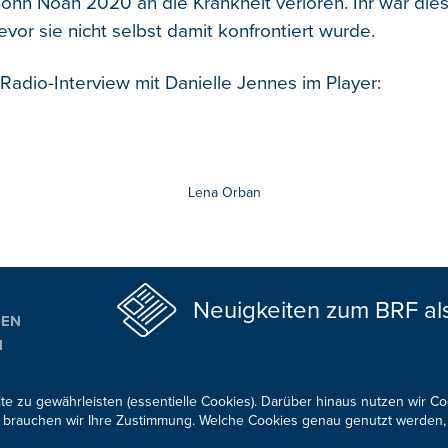
 Sohn Noah 2020 an die Krankheit verloren. Ihr war die
bevor sie nicht selbst damit konfrontiert wurde.
Radio-Interview mit Danielle Jennes im Player:
Lena Orban
Neuigkeiten zum BRF al
GEN
N
ALTUNGSTIPPS
te zu gewährleisten (essentielle Cookies). Darüber hinaus nutzen wir C
für brauchen wir Ihre Zustimmung. Welche Cookies genau genutzt werden,