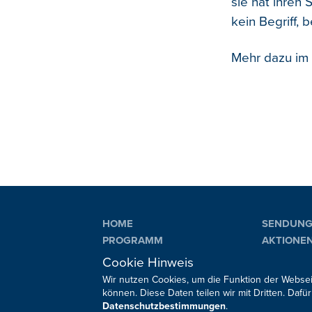
sie hat ihren
kein Begriff, 
Mehr dazu im 
HOME
SENDUN
PROGRAMM
AKTIONE
PLAYLIST
VERANST
Cookie Hinweis
Wir nutzen Cookies, um die Funktion der Websei
können. Diese Daten teilen wir mit Dritten. Da
Datenschutzbestimmungen
.