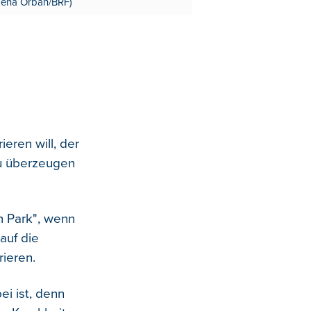
 Lena Orban/BRF)
ren will, der
zu überzeugen
m Park", wenn
auf die
ieren.
ei ist, denn