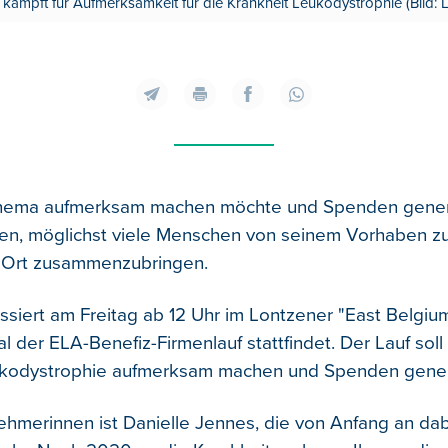
 kämpft für Aufmerksamkeit für die Krankheit Leukodystrophie (Bild:
Thema aufmerksam machen möchte und Spenden generie
hen, möglichst viele Menschen von seinem Vorhaben 
 Ort zusammenzubringen.
siert am Freitag ab 12 Uhr im Lontzener "East Belgiu
l der ELA-Benefiz-Firmenlauf stattfindet. Der Lauf soll 
ukodystrophie aufmerksam machen und Spenden gener
nehmerinnen ist Danielle Jennes, die von Anfang an dab