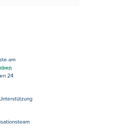
iste am
Leben
nen 24
 Unterstützung
isationsteam