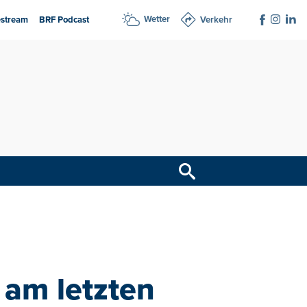
Wetter
estream
BRF Podcast
Verkehr
 am letzten