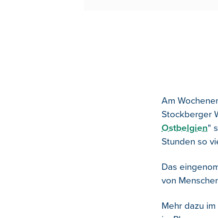
Am Wochenende
Stockberger W
Ostbelgien
" 
Stunden so vi
Das eingenomm
von Menschen 
Mehr dazu im 