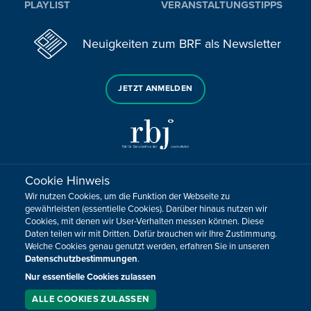
PLAYLIST
VERANSTALTUNGSTIPPS
Neuigkeiten zum BRF als Newsletter
JETZT ANMELDEN
Cookie Hinweis
Sie haben noch Fragen oder Anmerkungen?
Wir nutzen Cookies, um die Funktion der Webseite zu
KONTAKTIEREN SIE UNS!
gewährleisten (essentielle Cookies). Darüber hinaus nutzen wir
Cookies, mit denen wir User-Verhalten messen können. Diese
Daten teilen wir mit Dritten. Dafür brauchen wir Ihre Zustimmung.
Impressum
Datenschutz
Kontakt
Barrierefreiheit
Welche Cookies genau genutzt werden, erfahren Sie in unseren
Cookie-Zustimmung anpassen
Datenschutzbestimmungen
.
Nur essentielle Cookies zulassen
Design, Konzept & Programmierung:
Pixelbar
&
Pavonet
ALLE COOKIES ZULASSEN
SERVICE
LIVESTREAM
PODCAST