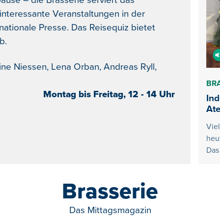
ause – die Brasserie serviert das
nteressante Veranstaltungen in der
rnationale Presse. Das Reisequiz bietet
b.
ne Niessen, Lena Orban, Andreas Ryll,
BR
Montag bis Freitag, 12 - 14 Uhr
In
Ate
Vie
heu
Das 
Brasserie
Das Mittagsmagazin