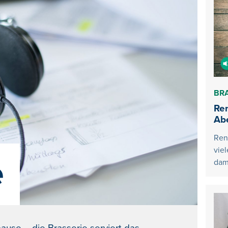
BR
Re
Abe
Ren
vie
e
dam