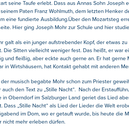
rt seine Taufe erlebt. Dass aus Annas Sohn Joseph 
 seinem Paten Franz Wohlmuth, dem letzten Henker de
hm eine fundierte Ausbildung.Über den Mozartsteg erre
seite. Hier ging Joseph Mohr zur Schule und hier studie
 galt als ein junger aufstrebender Kopf, der etwas zu 
. Die Sitten vielleicht weniger fest. Das heißt, er war e
lig und fleißig, aber eckte auch gerne an. Er hat gerne
war in Wirtshäusern, hat Kontakt gehabt mit anderen M
 der musisch begabte Mohr schon zum Priester gewei
r auch den Text zu „Stille Nacht“. Nach der Erstaufführ
e in Oberndorf im Salzburger Land geriet das Lied abe
. Dass „Stille Nacht“ als Lied der Lieder die Welt ero
igabend im Dom, wo er getauft wurde, bis heute die 
r nicht mehr erleben dürfen.