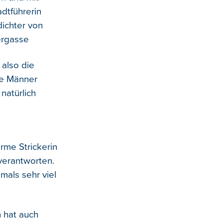
dtführerin
ichter von
zergasse
 also die
ne Männer
natürlich
rme Strickerin
verantworten.
mals sehr viel
 hat auch