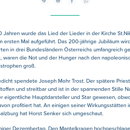
 Jahren wurde das Lied der Lieder in der Kirche St.Ni
 ersten Mal aufgeführt. Das 200-jährige Jubiläum wird
rten in drei Bundesländern Österreichs umfangreich gef
t, waren die Not und der Hunger nach den napoleonis
strophen groß.
dicht spendete Joseph Mohr Trost. Der spätere Prieste
toffen und streitbar und ist in der spannenden Stille N
r eigentliche Hauptdarsteller und Star gewesen, obw
on profitiert hat. An einigen seiner Wirkungsstätten i
alzburg hat Horst Senker sich umgeschaut.
nniger Dezembertag. Den Mantelkragen hochgeschlage