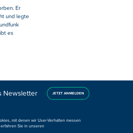
rben. Er
cht und legte
Rundfunk
ibt es
s Newsletter
JETZT ANMELDEN
ookies, mit denen wir User-Verhalten messen
 erfahren Sie in unseren