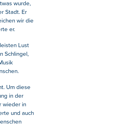
etwas wurde,
r Stadt. Er
ichen wir die
rte er.
leisten Lust
in Schlingel,
 Musik
enschen.
ht. Um diese
ung in der
r wieder in
berte und auch
Menschen