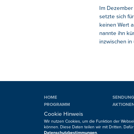
Im Dezember 1
setzte sich fü
keinen Wert a
nannte ihn kü
inzwischen in
HOME
SENDUN
PROGRAMM
AKTIONE
PLAYLIST
VERANST
Cookie Hinweis
Wir nutzen Cookies, um die Funktion der Websei
können. Diese Daten teilen wir mit Dritten. Da
Datenschutzbestimmungen
.