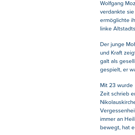
Wolfgang Moza
verdankte sie
ermöglichte i
linke Altstadt
Der junge Mohr
und Kraft zeigt
galt als gesel
gespielt, er 
Mit 23 wurde
Zeit schrieb e
Nikolauskirch
Vergessenheit
immer an Heil
bewegt, hat e