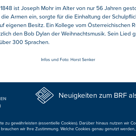
848 ist Joseph Mohr im Alter von nur 56 Jahren gesto
r die Armen ein, sorgte für die Einhaltung der Schulpfli
uf eigenen Besitz. Ein Kollege vom Österreichischen 
rzlich den Bob Dylan der Weihnachtsmusik. Sein Lied g
 über 300 Sprachen.
Infos und Foto: Horst Senker
Neuigkeiten zum BRF al
GEN
N
ALTUNGSTIPPS
te zu gewährleisten (essentielle Cookies). Darüber hinaus nutzen wir C
für brauchen wir Ihre Zustimmung. Welche Cookies genau genutzt werden,