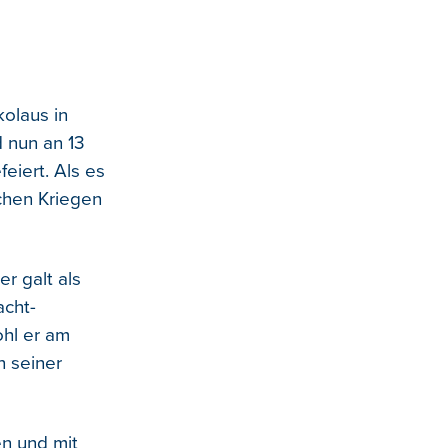
kolaus in
 nun an 13
eiert. Als es
chen Kriegen
r galt als
acht-
ohl er am
n seiner
n und mit