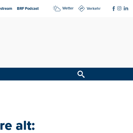
Wetter
estream
BRF Podcast
Verkehr
e alt: