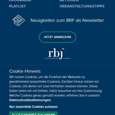
PROGRAMM
AKTIONEN
PLAYLIST
VERANSTALTUNGSTIPPS
Neuigkeiten zum BRF als Newsletter
JETZT ANMELDEN
Cookie Hinweis
Sie haben noch Fragen oder Anmerkungen?
Wir nutzen Cookies, um die Funktion der Webseite zu
KONTAKTIEREN SIE UNS!
gewährleisten (essentielle Cookies). Darüber hinaus nutzen wir
Cookies, mit denen wir User-Verhalten messen können. Diese
Daten teilen wir mit Dritten. Dafür brauchen wir Ihre Zustimmung.
Impressum
Datenschutz
Kontakt
Barrierefreiheit
Welche Cookies genau genutzt werden, erfahren Sie in unseren
Cookie-Zustimmung anpassen
Datenschutzbestimmungen
.
Design, Konzept & Programmierung:
Pixelbar
&
Pavonet
Nur essentielle Cookies zulassen