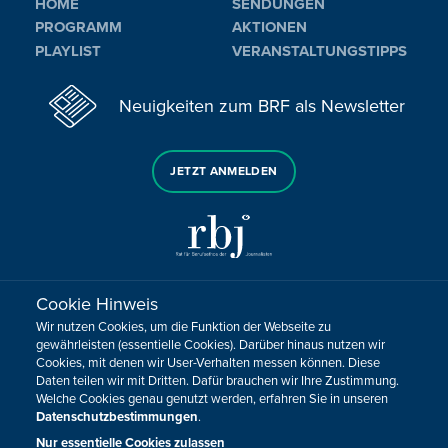
HOME
SENDUNGEN
PROGRAMM
AKTIONEN
PLAYLIST
VERANSTALTUNGSTIPPS
Neuigkeiten zum BRF als Newsletter
JETZT ANMELDEN
Cookie Hinweis
Sie haben noch Fragen oder Anmerkungen?
Wir nutzen Cookies, um die Funktion der Webseite zu
KONTAKTIEREN SIE UNS!
gewährleisten (essentielle Cookies). Darüber hinaus nutzen wir
Cookies, mit denen wir User-Verhalten messen können. Diese
Daten teilen wir mit Dritten. Dafür brauchen wir Ihre Zustimmung.
Impressum
Datenschutz
Kontakt
Barrierefreiheit
Welche Cookies genau genutzt werden, erfahren Sie in unseren
Cookie-Zustimmung anpassen
Datenschutzbestimmungen
.
Design, Konzept & Programmierung:
Pixelbar
&
Pavonet
Nur essentielle Cookies zulassen