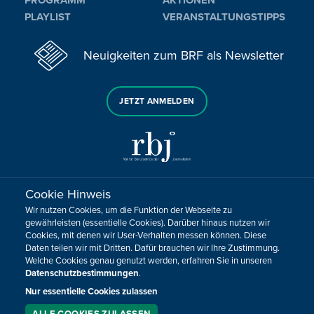
PROGRAMM
AKTIONEN
PLAYLIST
VERANSTALTUNGSTIPPS
Neuigkeiten zum BRF als Newsletter
JETZT ANMELDEN
Cookie Hinweis
Sie haben noch Fragen oder Anmerkungen?
Wir nutzen Cookies, um die Funktion der Webseite zu
KONTAKTIEREN SIE UNS!
gewährleisten (essentielle Cookies). Darüber hinaus nutzen wir
Cookies, mit denen wir User-Verhalten messen können. Diese
Daten teilen wir mit Dritten. Dafür brauchen wir Ihre Zustimmung.
Impressum
Datenschutz
Kontakt
Barrierefreiheit
Welche Cookies genau genutzt werden, erfahren Sie in unseren
Cookie-Zustimmung anpassen
Datenschutzbestimmungen
.
Design, Konzept & Programmierung:
Pixelbar
&
Pavonet
Nur essentielle Cookies zulassen