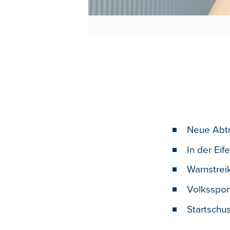
Neue Abtr
In der Eif
Warnstrei
Volksspor
Startschu