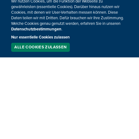
Wir nutzen Cookies, um die Funktion der Webseite zu
gewährleisten (essentielle Cookies). Darüber hinaus nutzen wir
Cookies, mit denen wir User-Verhalten messen können. Diese
Daten teilen wir mit Dritten. Dafür brauchen wir Ihre Zustimmung.
Welche Cookies genau genutzt werden, erfahren Sie in unseren
Datenschutzbestimmungen
.
Nur essentielle Cookies zulassen
ALLE COOKIES ZULASSEN
SERVICE
LIVESTREAM
PODCAST
SUCHEN
BRF Aktuell - 10. Januar