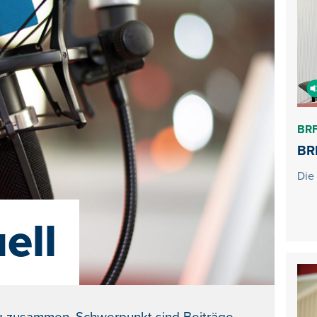
BRF
BRF
Die
ell