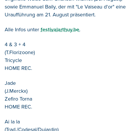
sowie Emmanuel Baily, der mit "Le Vaiseau d'or" eine
Uraufführung am 21. August präsentiert.
Alle Infos unter
festivalarthuy.be
.
4 & 3 + 4
(T.Florizoone)
Tricycle
HOME REC.
Jade
(J.Merckx)
Zefiro Torna
HOME REC.
Ai la la
(Trad./Codesal/Dujardin)