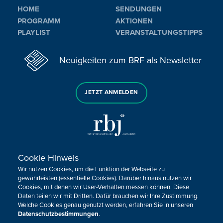
HOME
SENDUNGEN
PROGRAMM
AKTIONEN
PLAYLIST
VERANSTALTUNGSTIPPS
Neuigkeiten zum BRF als Newsletter
JETZT ANMELDEN
Cookie Hinweis
Sie haben noch Fragen oder Anmerkungen?
Wir nutzen Cookies, um die Funktion der Webseite zu
KONTAKTIEREN SIE UNS!
gewährleisten (essentielle Cookies). Darüber hinaus nutzen wir
Cookies, mit denen wir User-Verhalten messen können. Diese
Daten teilen wir mit Dritten. Dafür brauchen wir Ihre Zustimmung.
Impressum
Datenschutz
Kontakt
Barrierefreiheit
Welche Cookies genau genutzt werden, erfahren Sie in unseren
Cookie-Zustimmung anpassen
Datenschutzbestimmungen
.