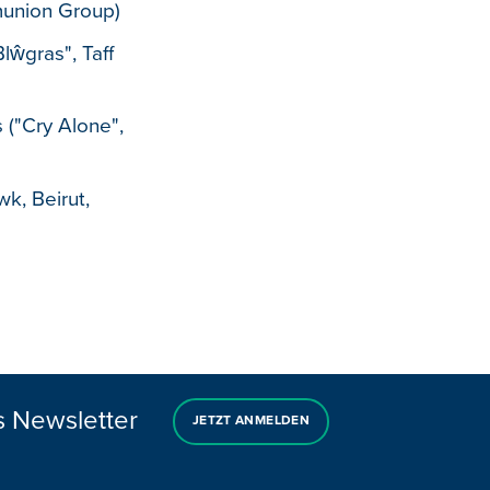
munion Group)
Blŵgras", Taff
("Cry Alone",
k, Beirut,
s Newsletter
JETZT ANMELDEN