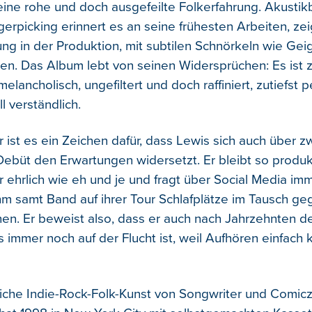
eine rohe und doch ausgefeilte Folkerfahrung. Akustik
gerpicking erinnert es an seine frühesten Arbeiten, ze
ung in der Produktion, mit subtilen Schnörkeln wie Gei
gen. Das Album lebt von seinen Widersprüchen: Es ist 
melancholisch, ungefiltert und doch raffiniert, zutiefst 
l verständlich.
r ist es ein Zeichen dafür, dass Lewis sich auch über 
ebüt den Erwartungen widersetzt. Er bleibt so produkti
r ehrlich wie eh und je und fragt über Social Media im
ihm samt Band auf ihrer Tour Schlafplätze im Tausch ge
en. Er beweist also, dass er auch nach Jahrzehnten d
immer noch auf der Flucht ist, weil Aufhören einfach 
iche Indie-Rock-Folk-Kunst von Songwriter und Comic