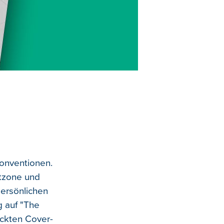
 Konventionen.
rtzone und
 persönlichen
g auf "The
ackten Cover-