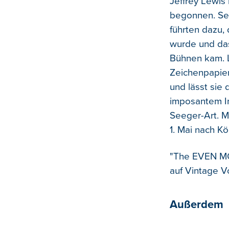
Jeffrey Lewis
begonnen. Sei
führten dazu,
wurde und das
Bühnen kam. L
Zeichenpapier
und lässt sie 
imposantem In
Seeger-Art. M
1. Mai nach Kö
"The EVEN MOR
auf Vintage V
Außerdem