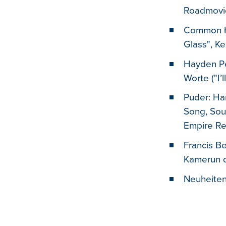
Roadmovie
Common Ho
Glass", Ke
Hayden Pe
Worte ("I
Puder: Ha
Song, Sou
Empire Re
Francis B
Kamerun d
Neuheiten