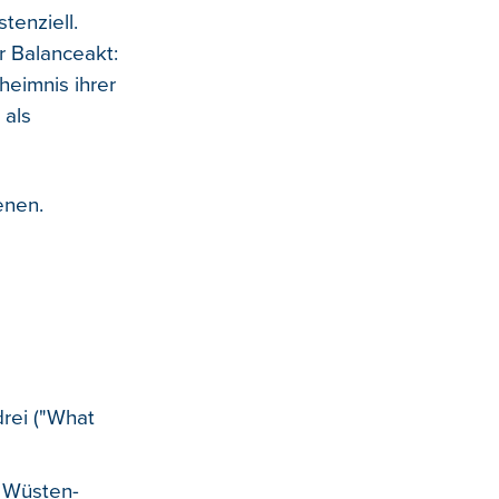
tenziell.
r Balanceakt:
heimnis ihrer
 als
enen.
rei ("What
 Wüsten-