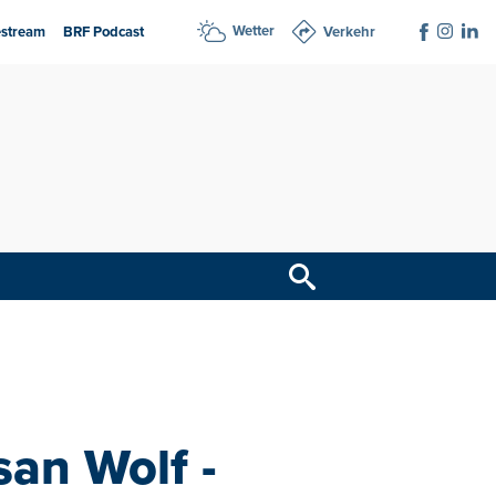
Wetter
estream
BRF Podcast
Verkehr
san Wolf -