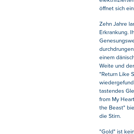
elektrifizier
öffnet sich e
Zehn Jahre la
Erkrankung. 
Genesungsweg,
durchdrungene
einem dänisch
Weite und der
"Return Like 
wiedergefunde
tastendes Gle
from My Heart"
the Beast" bi
die Stirn.
"Gold" ist ke