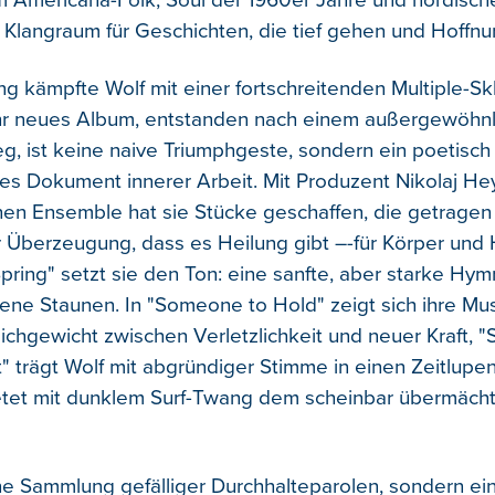
tem Americana-Folk, Soul der 1960er Jahre und nordisch
in Klangraum für Geschichten, die tief gehen und Hoffn
ng kämpfte Wolf mit einer fortschreitenden Multiple-Sk
Ihr neues Album, entstanden nach einem außergewöhn
 ist keine naive Triumphgeste, sondern ein poetisch
s Dokument innerer Arbeit. Mit Produzent Nikolaj H
en Ensemble hat sie Stücke geschaffen, die getragen s
 Überzeugung, dass es Heilung gibt –-für Körper und 
Spring" setzt sie den Ton: eine sanfte, aber starke Hy
ne Staunen. In "Someone to Hold" zeigt sich ihre Mus
ichgewicht zwischen Verletzlichkeit und neuer Kraft, 
 trägt Wolf mit abgründiger Stimme in einen Zeitlupen-
etet mit dunklem Surf-Twang dem scheinbar übermächt
ine Sammlung gefälliger Durchhalteparolen, sondern ei