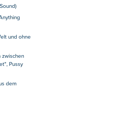
 Sound)
"Anything
elt und ohne
n zwischen
et", Pussy
aus dem