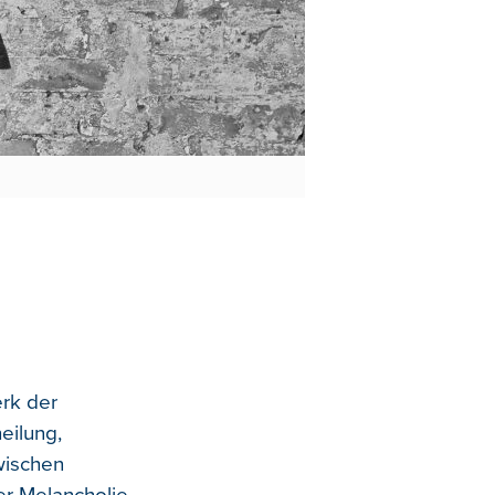
erk der
eilung,
wischen