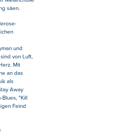
er Melancholie
ung säen.
lerose-
lichen
eyman und
ind von Luft,
Herz. Mit
mne an das
ik als
"Stay Away
Blues, "Kill
igen Feind
n