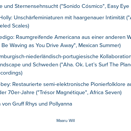
 und Sternensehnsucht ("Sonido Cósmico", Easy Eye
lly: Unschärfeminiaturen mit haargenauer Intimität (
eled Scales)
digo: Raumgreifende Americana aus einer anderen W
’ll Be Waving as You Drive Away", Mexican Summer)
mburgisch-niederländisch-portugiesische Kollaboratio
ndscape und Schweden ("Aha. Ok. Let’s Surf The Plan
cordings)
ebey: Restaurierte semi-elektronische Pionierfolklore 
er 70er-Jahre ("Trésor Magnétique", Africa Seven)
 von Gruff Rhys und Pollyanna
Maaru Will