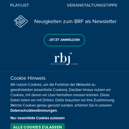
PLAYLIST
VERANSTALTUNGSTIPPS
Neuigkeiten zum BRF als Newsletter
JETZT ANMELDEN
Cookie Hinweis
Sie haben noch Fragen oder Anmerkungen?
Wir nutzen Cookies, um die Funktion der Webseite zu
KONTAKTIEREN SIE UNS!
gewährleisten (essentielle Cookies). Darüber hinaus nutzen wir
Cookies, mit denen wir User-Verhalten messen können. Diese
Daten teilen wir mit Dritten. Dafür brauchen wir Ihre Zustimmung.
Impressum
Datenschutz
Kontakt
Barrierefreiheit
Welche Cookies genau genutzt werden, erfahren Sie in unseren
Cookie-Zustimmung anpassen
Datenschutzbestimmungen
.
Nur essentielle Cookies zulassen
Design, Konzept & Programmierung:
Pixelbar
&
Pavonet
ALLE COOKIES ZULASSEN