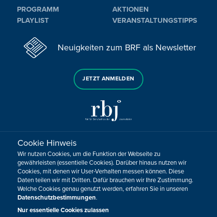
PROGRAMM
AKTIONEN
PLAYLIST
VERANSTALTUNGSTIPPS
Neuigkeiten zum BRF als Newsletter
JETZT ANMELDEN
Cookie Hinweis
Sie haben noch Fragen oder Anmerkungen?
Wir nutzen Cookies, um die Funktion der Webseite zu
KONTAKTIEREN SIE UNS!
gewährleisten (essentielle Cookies). Darüber hinaus nutzen wir
Cookies, mit denen wir User-Verhalten messen können. Diese
Daten teilen wir mit Dritten. Dafür brauchen wir Ihre Zustimmung.
Impressum
Datenschutz
Kontakt
Barrierefreiheit
Welche Cookies genau genutzt werden, erfahren Sie in unseren
Cookie-Zustimmung anpassen
Datenschutzbestimmungen
.
Nur essentielle Cookies zulassen
Design, Konzept & Programmierung:
Pixelbar
&
Pavonet