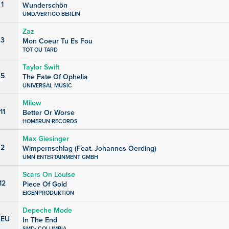
1
Wunderschön
UMD/VERTIGO BERLIN
Zaz
3
Mon Coeur Tu Es Fou
TOT OU TARD
Taylor Swift
5
The Fate Of Ophelia
UNIVERSAL MUSIC
Milow
11
Better Or Worse
HOMERUN RECORDS
Max Giesinger
2
Wimpernschlag (Feat. Johannes Oerding)
UMN ENTERTAINMENT GMBH
Scars On Louise
12
Piece Of Gold
EIGENPRODUKTION
Depeche Mode
EU
In The End
SMD/ COLUMBIA