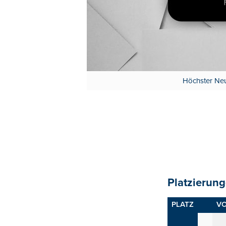
Höchster Neu
Platzierung
PLATZ
VO