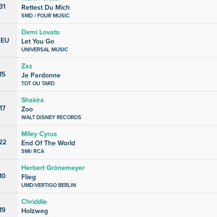
31
Rettest Du Mich
SMD / FOUR MUSIC
Demi Lovato
EU
Let You Go
UNIVERSAL MUSIC
Zaz
15
Je Pardonne
TOT OU TARD
Shakira
17
Zoo
WALT DISNEY RECORDS
Miley Cyrus
22
End Of The World
SMI/ RCA
Herbert Grönemeyer
10
Flieg
UMD/VERTIGO BERLIN
Chriddle
19
Holzweg