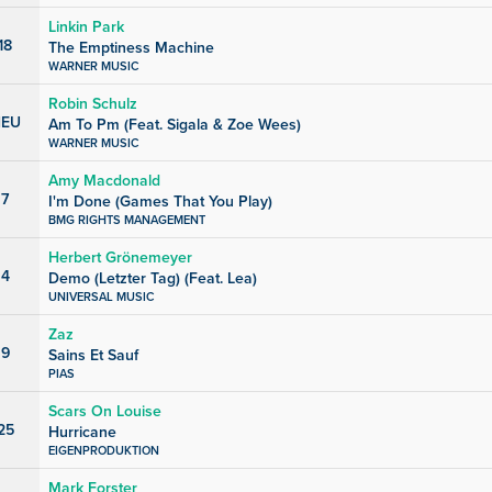
Linkin Park
18
The Emptiness Machine
WARNER MUSIC
Robin Schulz
EU
Am To Pm (Feat. Sigala & Zoe Wees)
WARNER MUSIC
Amy Macdonald
7
I'm Done (Games That You Play)
BMG RIGHTS MANAGEMENT
Herbert Grönemeyer
4
Demo (Letzter Tag) (Feat. Lea)
UNIVERSAL MUSIC
Zaz
9
Sains Et Sauf
PIAS
Scars On Louise
25
Hurricane
EIGENPRODUKTION
Mark Forster