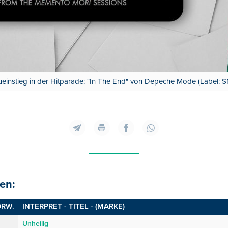
einstieg in der Hitparade: "In The End" von Depeche Mode (Label: S
en:
RW.
INTERPRET - TITEL - (MARKE)
Unheilig