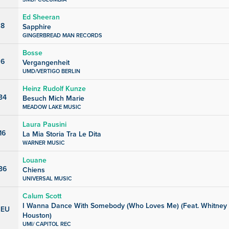
Ed Sheeran
8
Sapphire
GINGERBREAD MAN RECORDS
Bosse
6
Vergangenheit
UMD/VERTIGO BERLIN
Heinz Rudolf Kunze
34
Besuch Mich Marie
MEADOW LAKE MUSIC
Laura Pausini
16
La Mia Storia Tra Le Dita
WARNER MUSIC
Louane
36
Chiens
UNIVERSAL MUSIC
Calum Scott
I Wanna Dance With Somebody (Who Loves Me) (Feat. Whitney
EU
Houston)
UMI/ CAPITOL REC