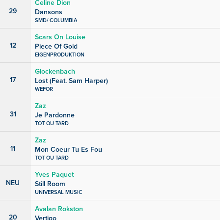
Celine Dion
29
Dansons
SMD/ COLUMBIA
Scars On Louise
12
Piece Of Gold
EIGENPRODUKTION
Glockenbach
17
Lost (Feat. Sam Harper)
WEFOR
Zaz
31
Je Pardonne
TOT OU TARD
Zaz
11
Mon Coeur Tu Es Fou
TOT OU TARD
Yves Paquet
NEU
Still Room
UNIVERSAL MUSIC
Avalan Rokston
20
Vertigo