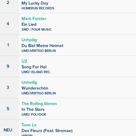
2
My Lucky Day
HOMERUN RECORDS
Mark Forster
4
Ein Lied
SMD / FOUR MUSIC
Unheilig
1
Du Bist Meine Heimat
UMD/VERTIGO BERLIN
U2
9
Song For Hal
UMD/ ISLAND REC.
Unheilig
3
Wunderschön
UMD/VERTIGO BERLIN
The Rolling Stones
5
In The Stars
UMD/ POLYDOR
Tove Lo
NEU
Des Fleurs (Feat. Stromae)
VIRGIN