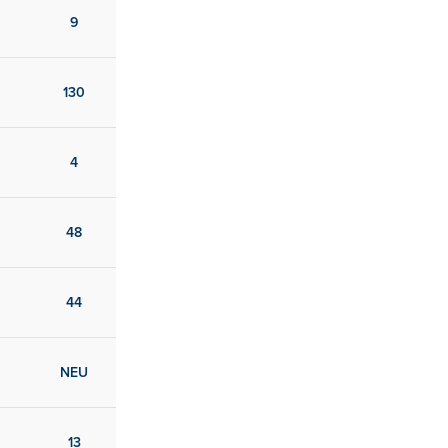
9
130
4
48
44
NEU
13