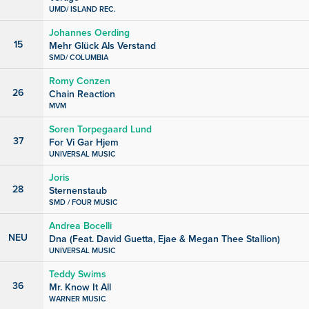
UMD/ ISLAND REC.
Johannes Oerding
15
Mehr Glück Als Verstand
SMD/ COLUMBIA
Romy Conzen
26
Chain Reaction
MVM
Soren Torpegaard Lund
37
For Vi Gar Hjem
UNIVERSAL MUSIC
Joris
28
Sternenstaub
SMD / FOUR MUSIC
Andrea Bocelli
NEU
Dna (Feat. David Guetta, Ejae & Megan Thee Stallion)
UNIVERSAL MUSIC
Teddy Swims
36
Mr. Know It All
WARNER MUSIC