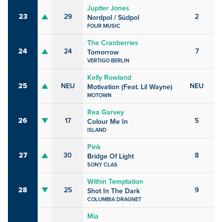
Jupiter Jones
23
29
2
Nordpol / Südpol
FOUR MUSIC
The Cranberries
24
24
7
Tomorrow
VERTIGO BERLIN
Kelly Rowland
25
NEU
NEU
Motivation (Feat. Lil Wayne)
MOTOWN
Rea Garvey
26
17
5
Colour Me In
ISLAND
Pink
27
30
8
Bridge Of Light
SONY CLAS
Within Temptation
28
25
9
Shot In The Dark
COLUMBIA DRAGNET
Mia