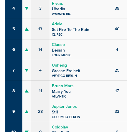
R.e.m.
4
3
39
Überlin
WARNER BR.
Adele
5
13
40
Set Fire To The Rain
XL-REC.
Clueso
6
14
4
Beinah
FOUR MUSIC
Unheilig
7
4
25
Grosse Freiheit
VERTIGO BERLIN
Bruno Mars
8
11
17
Marry You
ATLANTIC
Jupiter Jones
9
28
33
Still
COLUMBIA BERLIN
Coldplay