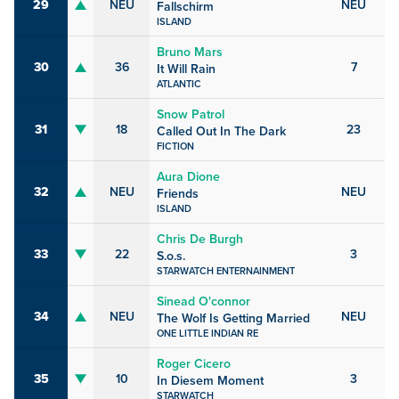
29
NEU
NEU
Fallschirm
ISLAND
Bruno Mars
30
36
7
It Will Rain
ATLANTIC
Snow Patrol
31
18
23
Called Out In The Dark
FICTION
Aura Dione
32
NEU
NEU
Friends
ISLAND
Chris De Burgh
33
22
3
S.o.s.
STARWATCH ENTERNAINMENT
Sinead O'connor
34
NEU
NEU
The Wolf Is Getting Married
ONE LITTLE INDIAN RE
Roger Cicero
35
10
3
In Diesem Moment
STARWATCH