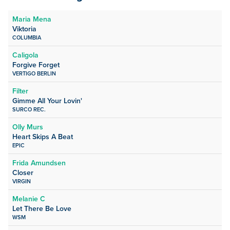
Maria Mena
Viktoria
COLUMBIA
Caligola
Forgive Forget
VERTIGO BERLIN
Filter
Gimme All Your Lovin'
SURCO REC.
Olly Murs
Heart Skips A Beat
EPIC
Frida Amundsen
Closer
VIRGIN
Melanie C
Let There Be Love
WSM