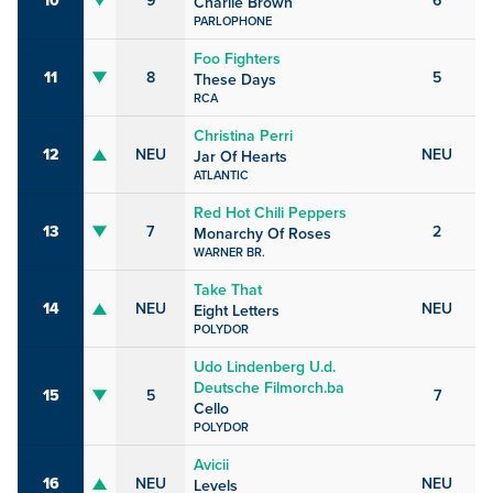
10
9
6
Charlie Brown
PARLOPHONE
Foo Fighters
11
8
5
These Days
RCA
Christina Perri
12
NEU
NEU
Jar Of Hearts
ATLANTIC
Red Hot Chili Peppers
13
7
2
Monarchy Of Roses
WARNER BR.
Take That
14
NEU
NEU
Eight Letters
POLYDOR
Udo Lindenberg U.d.
Deutsche Filmorch.ba
15
5
7
Cello
POLYDOR
Avicii
16
NEU
NEU
Levels