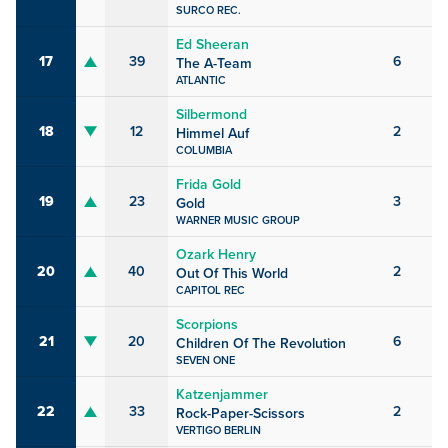
SURCO REC.
Ed Sheeran
17
39
6
The A-Team
ATLANTIC
Silbermond
18
12
2
Himmel Auf
COLUMBIA
Frida Gold
19
23
3
Gold
WARNER MUSIC GROUP
Ozark Henry
20
40
2
Out Of This World
CAPITOL REC
Scorpions
21
20
6
Children Of The Revolution
SEVEN ONE
Katzenjammer
22
33
2
Rock-Paper-Scissors
VERTIGO BERLIN