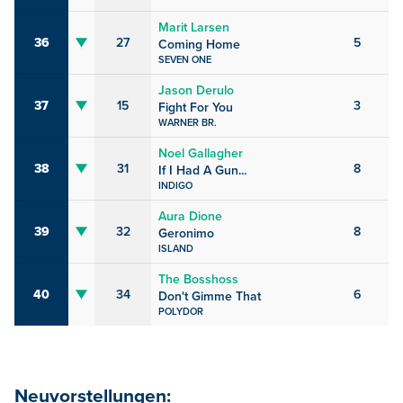
Marit Larsen
36
27
5
Coming Home
SEVEN ONE
Jason Derulo
37
15
3
Fight For You
WARNER BR.
Noel Gallagher
38
31
8
If I Had A Gun...
INDIGO
Aura Dione
39
32
8
Geronimo
ISLAND
The Bosshoss
40
34
6
Don't Gimme That
POLYDOR
Neuvorstellungen: