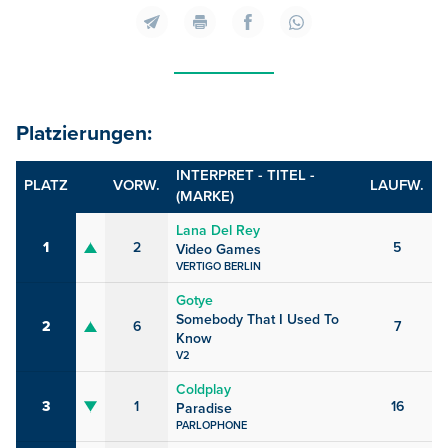
Platzierungen:
INTERPRET - TITEL -
PLATZ
VORW.
LAUFW.
(MARKE)
Lana Del Rey
1
2
5
Video Games
VERTIGO BERLIN
Gotye
Somebody That I Used To
2
6
7
Know
V2
Coldplay
3
1
16
Paradise
PARLOPHONE