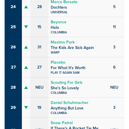
Marco Borsato
24
28
5
Dochters
UNIVERSAL
Beyonce
25
15
11
Halo
COLUMBIA
Maximo Park
26
31
3
The Kids Are Sick Again
WARP
Placebo
27
27
6
For What It's Worth
PLAY IT AGAIN SAM
Scouting For Girls
28
NEU
NEU
She's So Lovely
COLUMBIA
Daniel Schuhmacher
29
19
3
Anything But Love
COLUMBIA
Snow Patrol
If There's A Rocket Tie Me