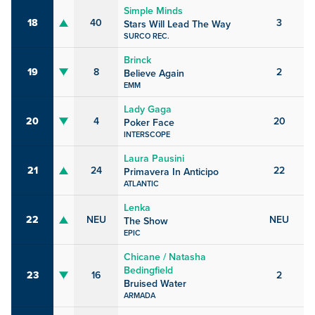
Simple Minds
18
40
3
Stars Will Lead The Way
SURCO REC.
Brinck
19
8
2
Believe Again
EMM
Lady Gaga
20
4
20
Poker Face
INTERSCOPE
Laura Pausini
21
24
22
Primavera In Anticipo
ATLANTIC
Lenka
22
NEU
NEU
The Show
EPIC
Chicane / Natasha
Bedingfield
23
16
2
Bruised Water
ARMADA