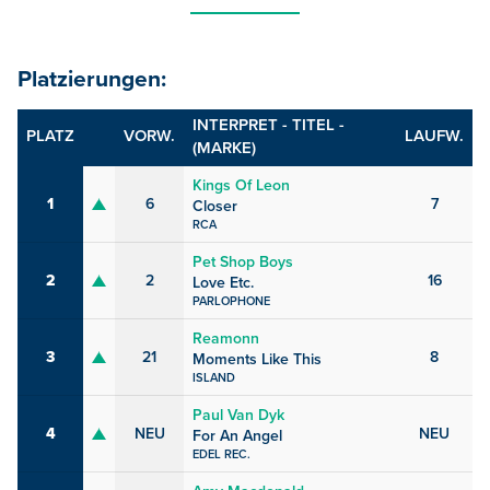
Platzierungen:
INTERPRET - TITEL -
PLATZ
VORW.
LAUFW.
(MARKE)
Kings Of Leon
1
6
7
Closer
RCA
Pet Shop Boys
2
2
16
Love Etc.
PARLOPHONE
Reamonn
3
21
8
Moments Like This
ISLAND
Paul Van Dyk
4
NEU
NEU
For An Angel
EDEL REC.