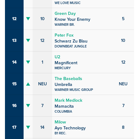
WE LOVE MUSIC
Green Day
12
10
5
Know Your Enemy
WARNER BR.
Peter Fox
13
12
10
Schwarz Zu Blau
DOWNBEAT JUNGLE
U2
14
1
12
Magnificent
MERCURY
The Baseballs
15
NEU
NEU
Umbrella
WARNER MUSIC GROUP
Mark Medlock
16
7
7
Mamacita
COLUMBIA
Milow
17
14
8
Ayo Technology
B1 REC.