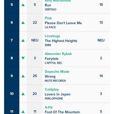
Amy Macdonald
5
5
15
Run
VERTIGO
Pink
6
22
13
Please Don't Leave Me
LA FACE
Lovebugs
7
NEU
NEU
The Highest Heights
EMM
Alexander Rybak
8
3
2
Fairytale
CAPITOL REC
Depeche Mode
9
25
14
Wrong
MUTE RECORDS
Coldplay
10
20
3
Lovers In Japan
PARLOPHONE
A-Ha
11
11
5
Foot Of The Mountain