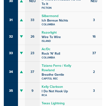
30
NEU
NEU
To It
FICTION
Silbermond
31
33
3
Ich Bereue Nichts
COLUMBIA
Razorlight
32
26
16
Wire To Wire
ISLAND
Ac/Dc
33
23
37
Rock 'N' Roll
COLUMBIA
Tiziano Ferro / Kelly
Rowland
34
37
2
Breathe Gentle
CAPITOL REC
Kelly Clarkson
35
9
3
I Do Not Hook Up
RCA
Texas Lightning