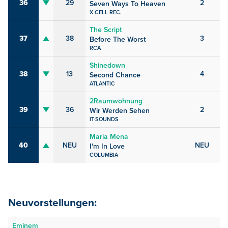
36
29
2
Seven Ways To Heaven
X-CELL REC.
The Script
37
38
3
Before The Worst
RCA
Shinedown
38
13
4
Second Chance
ATLANTIC
2Raumwohnung
39
36
2
Wir Werden Sehen
IT-SOUNDS
Maria Mena
40
NEU
NEU
I'm In Love
COLUMBIA
Neuvorstellungen:
Eminem