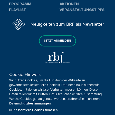
PROGRAMM
AKTIONEN
PLAYLIST
VERANSTALTUNGSTIPPS
Neuigkeiten zum BRF als Newsletter
JETZT ANMELDEN
Cookie Hinweis
Sie haben noch Fragen oder Anmerkungen?
Wir nutzen Cookies, um die Funktion der Webseite zu
KONTAKTIEREN SIE UNS!
gewährleisten (essentielle Cookies). Darüber hinaus nutzen wir
Cookies, mit denen wir User-Verhalten messen können. Diese
Daten teilen wir mit Dritten. Dafür brauchen wir Ihre Zustimmung.
Impressum
Datenschutz
Kontakt
Barrierefreiheit
Welche Cookies genau genutzt werden, erfahren Sie in unseren
Cookie-Zustimmung anpassen
Datenschutzbestimmungen
.
Nur essentielle Cookies zulassen
Design, Konzept & Programmierung:
Pixelbar
&
Pavonet