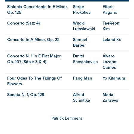
Sinfonia Concertante In E Minor,
Serge
Ettore
Op. 125
Prokofiev
Pagano
Concerto (Satz 4)
Witold
Tae-Yeon
Lutosławski
Kim
Concerto In A Minor, Op. 22
Samuel
Leland Ko
Barber
Concerto N. 1 In E Flat Major,
Dmitri
Álvaro
Op. 107 (Sätze 3 & 4)
Shostakovich
Lozano
Cames
Four Odes To The Tidings Of
Fang Man
Yo Kitamura
Flowers
Sonata N. 1, Op. 129
Alfred
Maria
Schnittke
Zaitseva
Patrick Lemmens