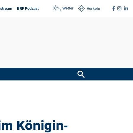
Wetter
estream
BRF Podcast
Verkehr
im Königin-