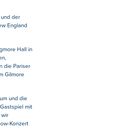
 und der
New England
gmore Hall in
en,
 die Pariser
em Gilmore
kum und die
Gastspiel mit
 wir
now-Konzert