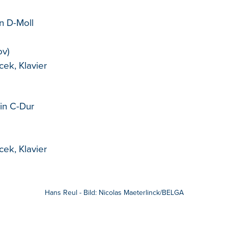
in D-Moll
ov)
ek, Klavier
 in C-Dur
ek, Klavier
Hans Reul - Bild: Nicolas Maeterlinck/BELGA