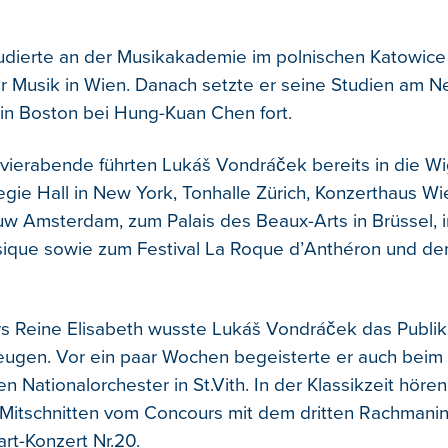
dierte an der Musikakademie im polnischen Katowice
r Musik in Wien. Danach setzte er seine Studien am 
in Boston bei Hung-Kuan Chen fort.
avierabende führten Lukáš Vondráček bereits in die Wi
gie Hall in New York, Tonhalle Zürich, Konzerthaus Wi
 Amsterdam, zum Palais des Beaux-Arts in Brüssel, in
sique sowie zum Festival La Roque d’Anthéron und d
s Reine Elisabeth wusste Lukáš Vondráček das Publi
eugen. Vor ein paar Wochen begeisterte er auch beim 
 Nationalorchester in St.Vith. In der Klassikzeit hören
Mitschnitten vom Concours mit dem dritten Rachmani
t-Konzert Nr.20.