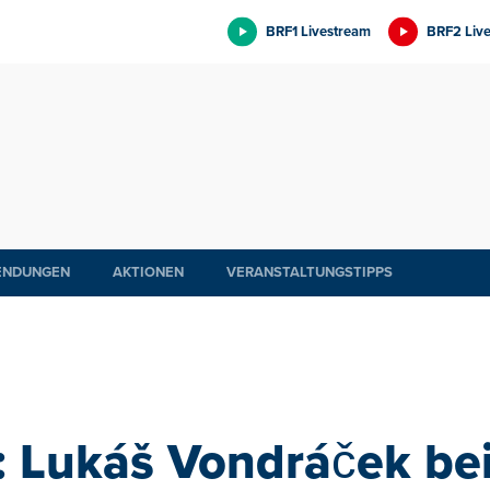
BRF1 Livestream
BRF2 Liv
ENDUNGEN
AKTIONEN
VERANSTALTUNGSTIPPS
t: Lukáš Vondráček be