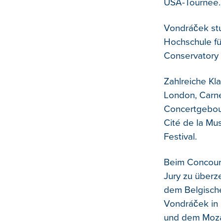
USA-Tournee.
Vondráček stu
Hochschule fü
Conservatory 
Zahlreiche Kl
London, Carne
Concertgebouw
Cité de la Mu
Festival.
Beim Concour
Jury zu überz
dem Belgischen
Vondráček in 
und dem Mozar