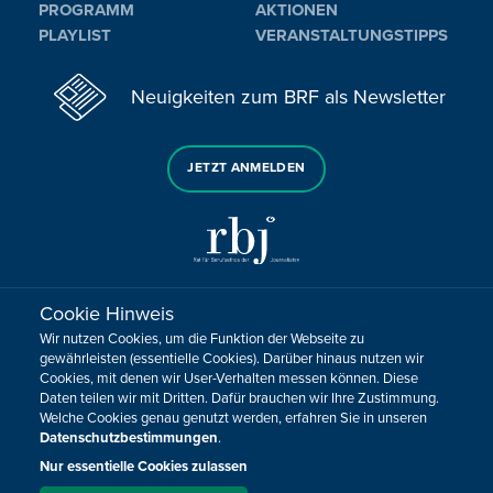
PROGRAMM
AKTIONEN
PLAYLIST
VERANSTALTUNGSTIPPS
Neuigkeiten zum BRF als Newsletter
JETZT ANMELDEN
Cookie Hinweis
Sie haben noch Fragen oder Anmerkungen?
Wir nutzen Cookies, um die Funktion der Webseite zu
KONTAKTIEREN SIE UNS!
gewährleisten (essentielle Cookies). Darüber hinaus nutzen wir
Cookies, mit denen wir User-Verhalten messen können. Diese
Daten teilen wir mit Dritten. Dafür brauchen wir Ihre Zustimmung.
Impressum
Datenschutz
Kontakt
Barrierefreiheit
Welche Cookies genau genutzt werden, erfahren Sie in unseren
Cookie-Zustimmung anpassen
Datenschutzbestimmungen
.
Nur essentielle Cookies zulassen
Design, Konzept & Programmierung:
Pixelbar
&
Pavonet