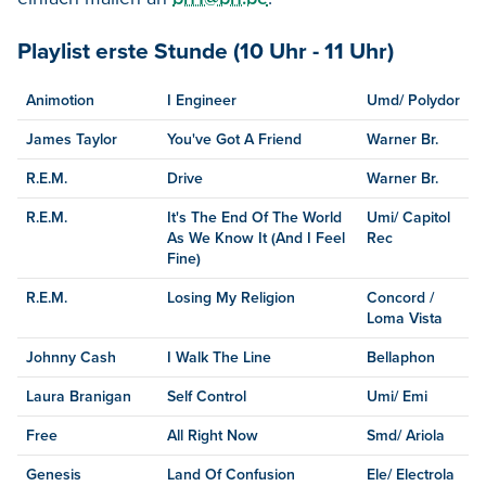
Playlist erste Stunde (10 Uhr - 11 Uhr)
Animotion
I Engineer
Umd/ Polydor
James Taylor
You've Got A Friend
Warner Br.
R.E.M.
Drive
Warner Br.
R.E.M.
It's The End Of The World
Umi/ Capitol
As We Know It (And I Feel
Rec
Fine)
R.E.M.
Losing My Religion
Concord /
Loma Vista
Johnny Cash
I Walk The Line
Bellaphon
Laura Branigan
Self Control
Umi/ Emi
Free
All Right Now
Smd/ Ariola
Genesis
Land Of Confusion
Ele/ Electrola