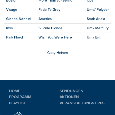
Boston
More Than A Feeling
Cbs
Visage
Fade To Grey
Umd/ Polydor
Gianna Nannini
America
Smd/ Ariola
Inxs
Suicide Blonde
Umi/ Mercury
Pink Floyd
Wish You Were Here
Umi/ Emi
Gaby Heinen
HOME
SENDUNGEN
PROGRAMM
AKTIONEN
PLAYLIST
VERANSTALTUNGSTIPPS