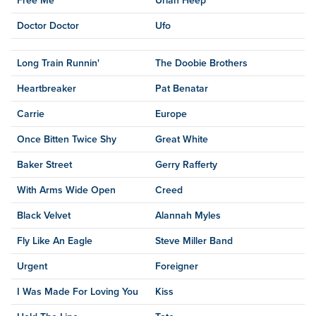
Free Me
Uriah Heep
Doctor Doctor
Ufo
Long Train Runnin'
The Doobie Brothers
Heartbreaker
Pat Benatar
Carrie
Europe
Once Bitten Twice Shy
Great White
Baker Street
Gerry Rafferty
With Arms Wide Open
Creed
Black Velvet
Alannah Myles
Fly Like An Eagle
Steve Miller Band
Urgent
Foreigner
I Was Made For Loving You
Kiss