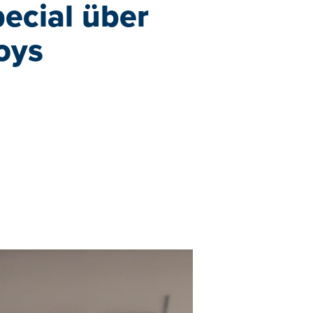
ecial über
oys