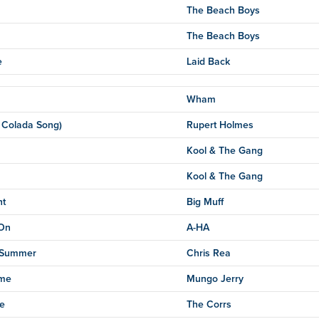
The Beach Boys
The Beach Boys
e
Laid Back
Wham
 Colada Song)
Rupert Holmes
Kool & The Gang
Kool & The Gang
ht
Big Muff
On
A-HA
e Summer
Chris Rea
ime
Mungo Jerry
e
The Corrs