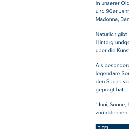
In unserer Ol
und 90er Jahr
Madonna, Bana
Natürlich gib
Hintergrundge
über die Küns
Als besondere
legendäre Son
den Sound von
geprägt hat.
"Juni, Sonne,
zurücklehnen
TITEL