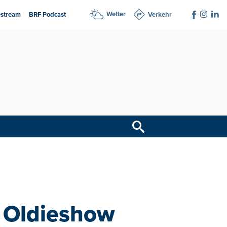
Wetter
estream
BRF Podcast
Verkehr
e Oldieshow