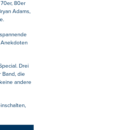
 70er, 80er
 Bryan Adams,
e.
hr spannende
e Anekdoten
pecial. Drei
 Band, die
 keine andere
inschalten,