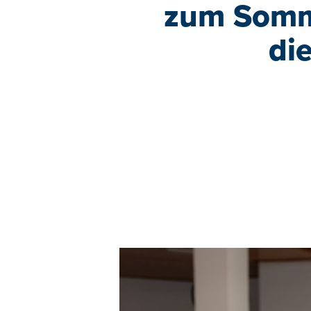
zum Somme
di