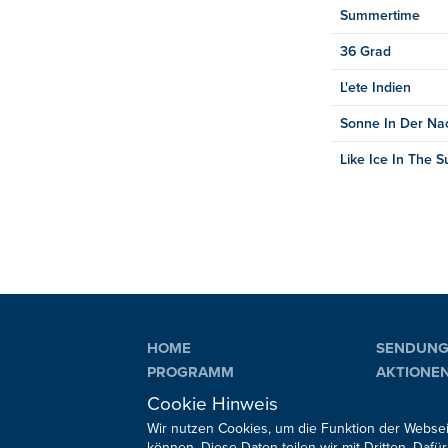
Summertime
36 Grad
L'ete Indien
Sonne In Der Na
Like Ice In The 
HOME
SENDUN
PROGRAMM
AKTIONE
PLAYLIST
VERANST
Cookie Hinweis
Wir nutzen Cookies, um die Funktion der Websei
können. Diese Daten teilen wir mit Dritten. Da