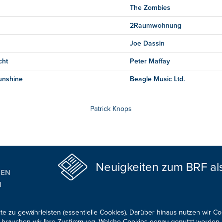
The Zombies
2Raumwohnung
Joe Dassin
cht
Peter Maffay
Sunshine
Beagle Music Ltd.
Patrick Knops
Neuigkeiten zum BRF al
GEN
N
ALTUNGSTIPPS
te zu gewährleisten (essentielle Cookies). Darüber hinaus nutzen wir C
für brauchen wir Ihre Zustimmung. Welche Cookies genau genutzt werden,