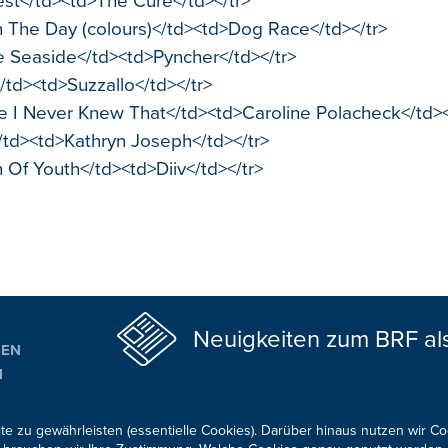
est</td><td>The Cure</td></tr>
n The Day (colours)</td><td>Dog Race</td></tr>
e Seaside</td><td>Pyncher</td></tr>
/td><td>Suzzallo</td></tr>
Me I Never Knew That</td><td>Caroline Polacheck</td><
</td><td>Kathryn Joseph</td></tr>
 Of Youth</td><td>Diiv</td></tr>
Neuigkeiten zum BRF al
GEN
N
ALTUNGSTIPPS
te zu gewährleisten (essentielle Cookies). Darüber hinaus nutzen wir C