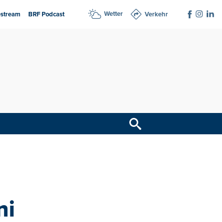
Wetter
estream
BRF Podcast
Verkehr
ni