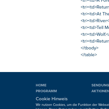
<tr><td>A For
<tr><td>Retur
<tr><td>At Th
<tr><td>River<
<tr><td>Tell 
<tr><td>Wolf.
<tr><td>Return
</tbody>
</table>
HOME
SENDUN
PROGRAMM
AKTIONE
PLAYLIST
VERANST
Cookie Hinweis
Wir nutzen Cookies, um die Funktion der Websei