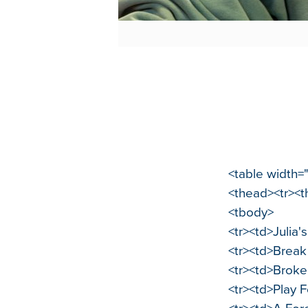
<table width=
<thead><tr><th
<tbody>
<tr><td>Julia'
<tr><td>Break 
<tr><td>Broke
<tr><td>Play 