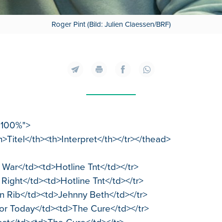
Roger Pint (Bild: Julien Claessen/BRF)
"100%">
>Titel</th><th>Interpret</th></tr></thead>
s War</td><td>Hotline Tnt</td></tr>
Right</td><td>Hotline Tnt</td></tr>
n Rib</td><td>Jehnny Beth</td></tr>
For Today</td><td>The Cure</td></tr>