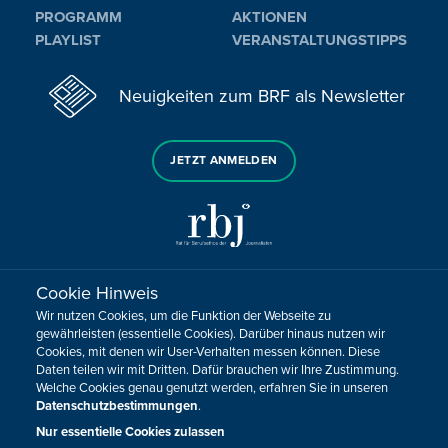
PROGRAMM
AKTIONEN
PLAYLIST
VERANSTALTUNGSTIPPS
Neuigkeiten zum BRF als Newsletter
JETZT ANMELDEN
Cookie Hinweis
Sie haben noch Fragen oder Anmerkungen?
Wir nutzen Cookies, um die Funktion der Webseite zu
KONTAKTIEREN SIE UNS!
gewährleisten (essentielle Cookies). Darüber hinaus nutzen wir
Cookies, mit denen wir User-Verhalten messen können. Diese
Daten teilen wir mit Dritten. Dafür brauchen wir Ihre Zustimmung.
Impressum
Datenschutz
Kontakt
Barrierefreiheit
Welche Cookies genau genutzt werden, erfahren Sie in unseren
Cookie-Zustimmung anpassen
Datenschutzbestimmungen
.
Nur essentielle Cookies zulassen
Design, Konzept & Programmierung:
Pixelbar
&
Pavonet