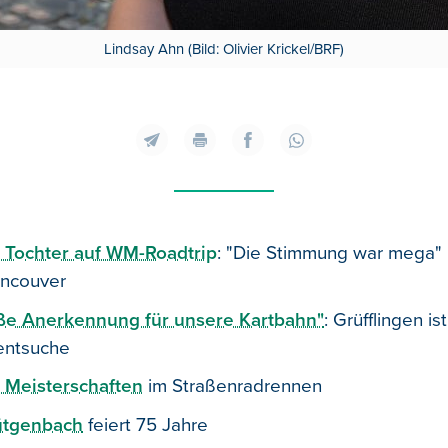
Lindsay Ahn (Bild: Olivier Krickel/BRF)
 Tochter auf WM-Roadtrip
: "Die Stimmung war mega" 
ancouver
ße Anerkennung für unsere Kartbahn"
: Grüfflingen ist
entsuche
 Meisterschaften
im Straßenradrennen
ütgenbach
feiert 75 Jahre