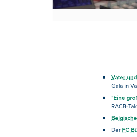
Vater und
Gala in V
"Eine gro
RACB-Tal
Belgische
Der
FC B