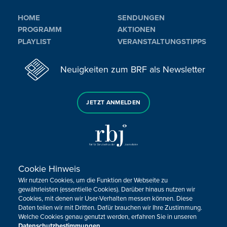
HOME
SENDUNGEN
PROGRAMM
AKTIONEN
PLAYLIST
VERANSTALTUNGSTIPPS
Neuigkeiten zum BRF als Newsletter
JETZT ANMELDEN
Cookie Hinweis
Sie haben noch Fragen oder Anmerkungen?
Wir nutzen Cookies, um die Funktion der Webseite zu
KONTAKTIEREN SIE UNS!
gewährleisten (essentielle Cookies). Darüber hinaus nutzen wir
Cookies, mit denen wir User-Verhalten messen können. Diese
Daten teilen wir mit Dritten. Dafür brauchen wir Ihre Zustimmung.
Impressum
Datenschutz
Kontakt
Barrierefreiheit
Welche Cookies genau genutzt werden, erfahren Sie in unseren
Cookie-Zustimmung anpassen
Datenschutzbestimmungen
.