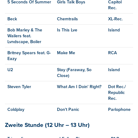
5 Seconds Of Summer
Girls Talk Boys
Capitol
Rec.
Beck
Chemtrails
XL-Rec.
Bob Marley & The
Is This Lve
Island
Wailers feat.
Lvndscape, Boiler
Britney Spears feat. G-
Make Me
RCA
Eazy
U2
Stay (Faraway, So
Island
Close)
Steven Tyler
What Am I Doin' Right?
Dot Rec./
Republic
Rec.
Coldplay
Don't Panic
Parlophone
Zweite Stunde (12 Uhr – 13 Uhr)