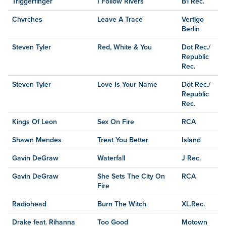
Triggerfinger
I Follow Rivers
B1 Rec.
Chvrches
Leave A Trace
Vertigo
Berlin
Steven Tyler
Red, White & You
Dot Rec./
Republic
Rec.
Steven Tyler
Love Is Your Name
Dot Rec./
Republic
Rec.
Kings Of Leon
Sex On Fire
RCA
Shawn Mendes
Treat You Better
Island
Gavin DeGraw
Waterfall
J Rec.
Gavin DeGraw
She Sets The City On
RCA
Fire
Radiohead
Burn The Witch
XL.Rec.
Drake feat. Rihanna
Too Good
Motown