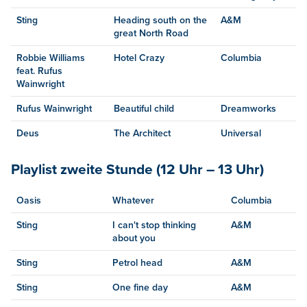
Sting
Heading south on the
A&M
great North Road
Robbie Williams
Hotel Crazy
Columbia
feat. Rufus
Wainwright
Rufus Wainwright
Beautiful child
Dreamworks
Deus
The Architect
Universal
Playlist zweite Stunde (12 Uhr – 13 Uhr)
Oasis
Whatever
Columbia
Sting
I can't stop thinking
A&M
about you
Sting
Petrol head
A&M
Sting
One fine day
A&M