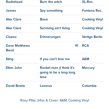
Radiohead
Burn the witch
XL-Rec.
James
Say something
Fontana Rec.
Alex Clare
Basic
Cooking Vinyl
Alex Clare
Surviving ain't living
Cooking Vinyl
Clueso
Erinnerungen
Vertigo Berlin
Dave Matthews
41
RCA
Band
Sting
If you can't love me
A&M
Elton John
Rocket man (I think it's
Mercury
going to be a long long
time
David Bowie
Lazarus
Columbia
Rosy Pifas; Infos & Cover: A&M; Cooking Vinyl