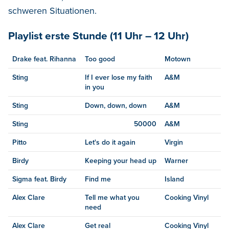
schweren Situationen.
Playlist erste Stunde (11 Uhr – 12 Uhr)
Drake feat. Rihanna
Too good
Motown
Sting
If I ever lose my faith
A&M
in you
Sting
Down, down, down
A&M
Sting
50000
A&M
Pitto
Let's do it again
Virgin
Birdy
Keeping your head up
Warner
Sigma feat. Birdy
Find me
Island
Alex Clare
Tell me what you
Cooking Vinyl
need
Alex Clare
Get real
Cooking Vinyl