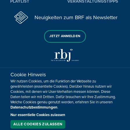
PLAYLIST
VERANSTALTUNGSTIPPS
Neuigkeiten zum BRF als Newsletter
JETZT ANMELDEN
Cookie Hinweis
Sie haben noch Fragen oder Anmerkungen?
Wir nutzen Cookies, um die Funktion der Webseite zu
KONTAKTIEREN SIE UNS!
gewährleisten (essentielle Cookies). Darüber hinaus nutzen wir
Cookies, mit denen wir User-Verhalten messen können. Diese
Daten teilen wir mit Dritten. Dafür brauchen wir Ihre Zustimmung.
Impressum
Datenschutz
Kontakt
Barrierefreiheit
Welche Cookies genau genutzt werden, erfahren Sie in unseren
Cookie-Zustimmung anpassen
Datenschutzbestimmungen
.
Nur essentielle Cookies zulassen
Design, Konzept & Programmierung:
Pixelbar
&
Pavonet
ALLE COOKIES ZULASSEN
SERVICE
LIVESTREAM
PODCAST