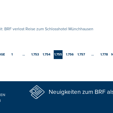
it: BRF verlost Reise zum Schlosshotel Münchhausen
IGE
1
…
1.753
1.754
1.755
1.756
1.757
…
1.778
Neuigkeiten zum BRF al
GEN
N
ALTUNGSTIPPS