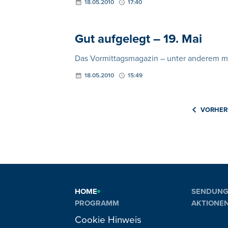
18.05.2010
17:40
Gut aufgelegt – 19. Mai
Das Vormittagsmagazin – unter anderem m
18.05.2010
15:49
VORHER
HOME
SENDUN
PROGRAMM
AKTIONE
PLAYLIST
VERANST
Cookie Hinweis