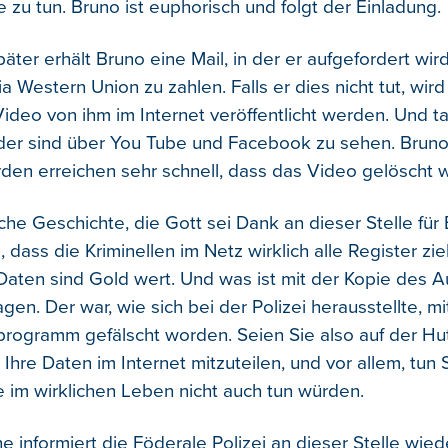
e zu tun. Bruno ist euphorisch und folgt der Einladung.
äter erhält Bruno eine Mail, in der er aufgefordert wird
Western Union zu zahlen. Falls er dies nicht tut, wird 
ideo von ihm im Internet veröffentlicht werden. Und tat
der sind über You Tube und Facebook zu sehen. Bruno 
rden erreichen sehr schnell, dass das Video gelöscht w
che Geschichte, die Gott sei Dank an dieser Stelle für
, dass die Kriminellen im Netz wirklich alle Register zie
Daten sind Gold wert. Und was ist mit der Kopie des 
gen. Der war, wie sich bei der Polizei herausstellte, m
rogramm gefälscht worden. Seien Sie also auf der H
, Ihre Daten im Internet mitzuteilen, und vor allem, tun 
e im wirklichen Leben nicht auch tun würden.
 informiert die Föderale Polizei an dieser Stelle wied