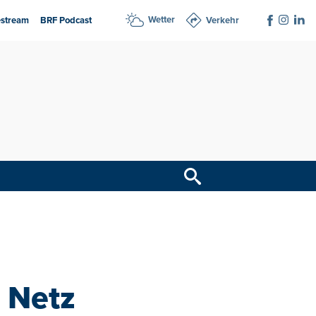
Wetter
estream
BRF Podcast
Verkehr
m Netz