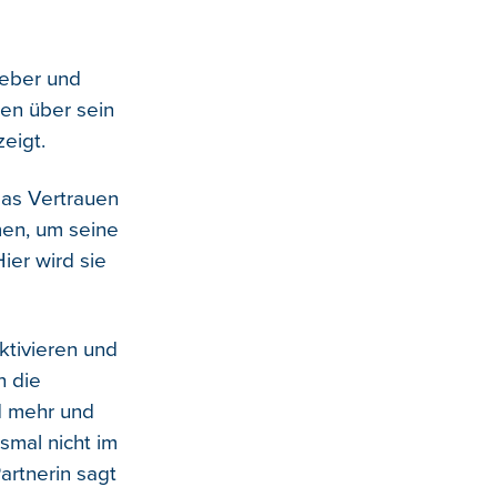
geber und
nen über sein
eigt.
das Vertrauen
men, um seine
ier wird sie
ktivieren und
n die
d mehr und
smal nicht im
artnerin sagt