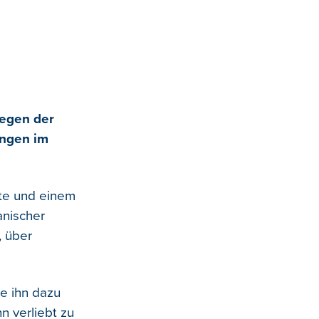
legen der
ungen im
ite und einem
anischer
, über
ie ihn dazu
n verliebt zu