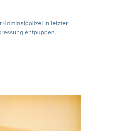
riminalpolizei in letzter
rpressung entpuppen.