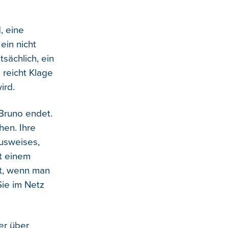
, eine
ein nicht
sächlich, ein
reicht Klage
ird.
 Bruno endet.
hen. Ihre
Ausweises,
it einem
ut, wenn man
Sie im Netz
er über