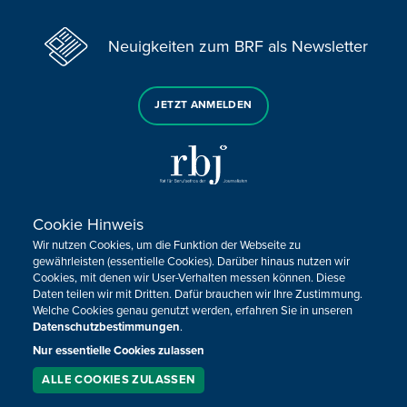
Neuigkeiten zum BRF als Newsletter
JETZT ANMELDEN
Cookie Hinweis
Sie haben noch Fragen oder Anmerkungen?
Wir nutzen Cookies, um die Funktion der Webseite zu
KONTAKTIEREN SIE UNS!
gewährleisten (essentielle Cookies). Darüber hinaus nutzen wir
Cookies, mit denen wir User-Verhalten messen können. Diese
Daten teilen wir mit Dritten. Dafür brauchen wir Ihre Zustimmung.
Impressum
Datenschutz
Kontakt
Barrierefreiheit
Welche Cookies genau genutzt werden, erfahren Sie in unseren
Cookie-Zustimmung anpassen
Datenschutzbestimmungen
.
Nur essentielle Cookies zulassen
Design, Konzept & Programmierung:
Pixelbar
&
Pavonet
ALLE COOKIES ZULASSEN
SERVICE
LIVESTREAM
PODCAST
SUCHEN