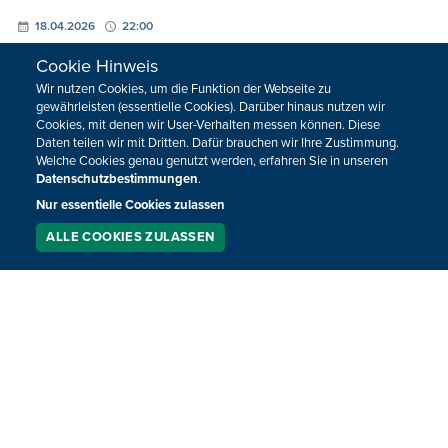
18.04.2026
22:00
Cookie Hinweis
Wir nutzen Cookies, um die Funktion der Webseite zu
gewährleisten (essentielle Cookies). Darüber hinaus nutzen wir
Cookies, mit denen wir User-Verhalten messen können. Diese
Daten teilen wir mit Dritten. Dafür brauchen wir Ihre Zustimmung.
Welche Cookies genau genutzt werden, erfahren Sie in unseren
Datenschutzbestimmungen
.
Nur essentielle Cookies zulassen
ALLE COOKIES ZULASSEN
SERVICE
LIVESTREAM
PODCAST
SUCHEN
BPM Vol. 500 mit Electro:Gen
BPM am 11. April mit einem Set vom Kollektiv Electro:Gen.
11.04.2026
22:00