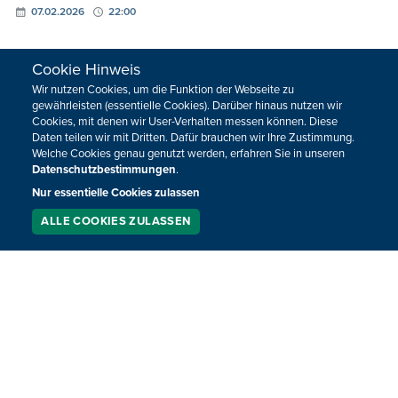
07.02.2026
22:00
Cookie Hinweis
Wir nutzen Cookies, um die Funktion der Webseite zu
gewährleisten (essentielle Cookies). Darüber hinaus nutzen wir
Cookies, mit denen wir User-Verhalten messen können. Diese
Daten teilen wir mit Dritten. Dafür brauchen wir Ihre Zustimmung.
Welche Cookies genau genutzt werden, erfahren Sie in unseren
Datenschutzbestimmungen
.
Nur essentielle Cookies zulassen
ALLE COOKIES ZULASSEN
SERVICE
LIVESTREAM
PODCAST
SUCHEN
BPM Vol. 490 mit Pokayoke
BPM bringt’s zurück! Am 31. Januar mit einem Set von
Pokayoke.