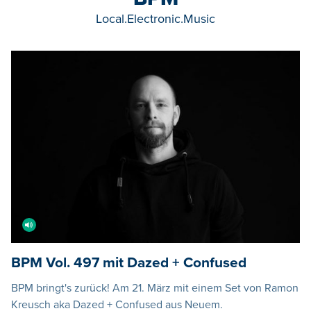
Local.Electronic.Music
BPM Vol. 497 mit Dazed + Confused
BPM bringt's zurück! Am 21. März mit einem Set von Ramon
Kreusch aka Dazed + Confused aus Neuem.