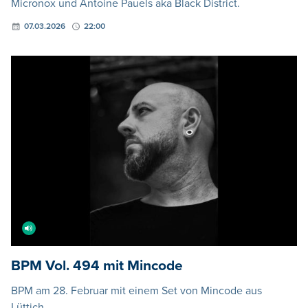
Micronox und Antoine Pauels aka Black District.
07.03.2026
22:00
BPM Vol. 494 mit Mincode
BPM am 28. Februar mit einem Set von Mincode aus
Lüttich.