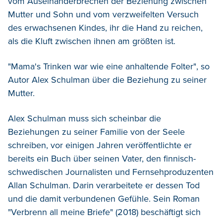
vom Auseinanderbrechen der Beziehung zwischen
Mutter und Sohn und vom verzweifelten Versuch
des erwachsenen Kindes, ihr die Hand zu reichen,
als die Kluft zwischen ihnen am größ
ten ist.
"
Mama's Trinken war wie eine anhaltende Folter
"
, s
o
Autor Alex Schulman
über
die Beziehung zu seiner
Mutter.
Alex Schulman muss sich scheinbar die
Beziehungen zu seiner Familie von der Seele
schreiben, v
or
einigen Jahren ver
ö
ffentlichte er
bereits ein Buch
ü
ber seinen Vater, den finnisch-
schwedischen Journalisten und Fernsehproduzenten
Allan Schulman. Darin verarbeitete er dessen Tod
und die damit verbundenen Gefühle. Sein Roman
"
Verbrenn all meine Briefe"
(2018)
beschäftigt sich